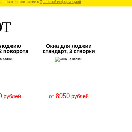
анных в соответствии с
Правовой информацией
ЮТ
 лоджию
Окна для лоджии
 2 поворота
стандарт, 3 створки
0
8950
рублей
от
рублей