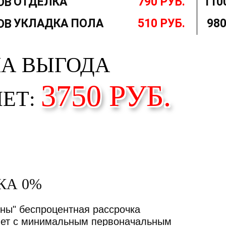
ОТДЕЛКА
790 РУБ.
110
УКЛАДКА ПОЛА
510 РУБ.
980
А ВЫГОДА
3750
РУБ.
ЕТ:
КА 0%
ны" беспроцентная рассрочка
лет с минимальным первоначальным